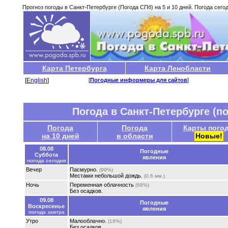
Прогноз погоды в Санкт-Петербурге (Погода СПб) на 5 и 10 дней. Погода сегод
Карта Петербурга
Карта Ленобласти
[
English
]
[
Погодные информеры для сайтов
]
Погода в Санкт-Петербурге (п
Погода
Погода
Карты пого
на 10 дней
в области
Новые!
08.08
Погодные
Суббота
явления
погода сегодня
Вечер
Пасмурно.
(99%)
Местами небольшой дождь.
(0.6 мм.)
Ночь
Переменная облачность
(68%)
Без осадков.
09.08
Погодные
Воскресенье
явления
погода завтра
Утро
Малооблачно.
(16%)
Без осадков.